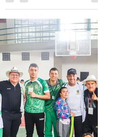
Acord Risaralda
11 oct 2024
1 min de lectura
Marlon, el niño que se robó el corazón de
los Juegos Intercolegiados en Guática
Dispuesto a colaborar en todo momento, con la
humildad que lo caracteriza, así llegó Marlon cada
mañana a la Fina Departamental de los...