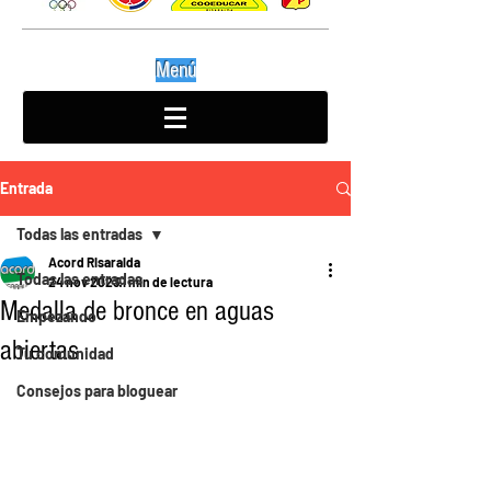
Menú
Entrada
Todas las entradas
Acord Risaralda
Todas las entradas
24 nov 2023
1 min de lectura
Medalla de bronce en aguas
Empezando
abiertas
Tu comunidad
Consejos para bloguear