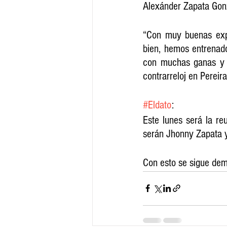
Alexánder Zapata Gonz
“Con muy buenas exp
bien, hemos entrenad
con muchas ganas y c
contrarreloj en Pereir
#Eldato
:
Este lunes será la re
serán Jhonny Zapata y
Con esto se sigue dem