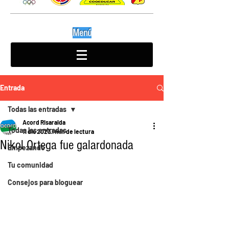
Menú
Entrada
Todas las entradas
Acord Risaralda
Todas las entradas
11 dic 2023
1 min de lectura
Nikol Ortega fue galardonada
Empezando
Tu comunidad
Consejos para bloguear