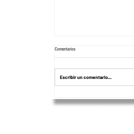
Comentarios
Escribir un comentario...
Acord Risaralda premió a los mejores
deportistas del año