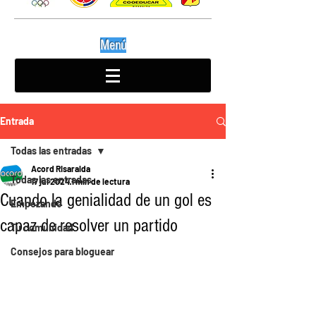
Menú
Entrada
Todas las entradas
Acord Risaralda
Todas las entradas
17 jul 2024
1 min de lectura
Cuando la genialidad de un gol es
Empezando
capaz de resolver un partido
Tu comunidad
Consejos para bloguear