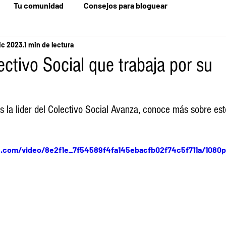
Tu comunidad
Consejos para bloguear
ic 2023
1 min de lectura
ctivo Social que trabaja por su
la lider del Colectivo Social Avanza, conoce más sobre este
ic.com/video/8e2f1e_7f54589f4fa145ebacfb02f74c5f711a/1080