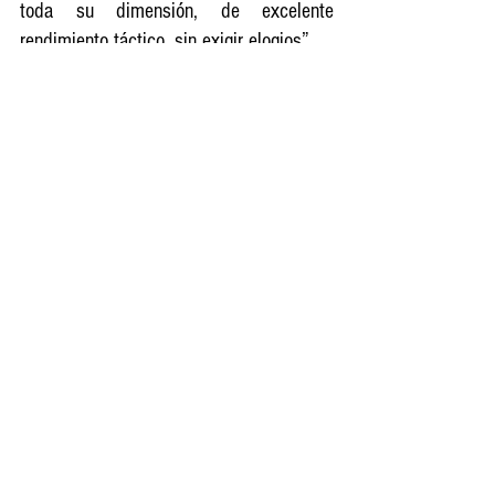
toda su dimensión, de excelente 
rendimiento táctico, sin exigir elogios”.
Aurelio fue otro integrante de la legión 
paraguaya que echó raíces en Pereira. Se 
casó y tuvo dos hijas.
Entradas recientes
Ver todo