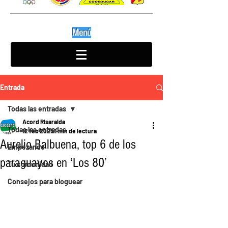
Menú
Entrada
Todas las entradas
Acord Risaralda
Todas las entradas
12 feb 2025
1 min de lectura
Aurelio Balbuena, top 6 de los
Empezando
paraguayos en ‘Los 80’
Tu comunidad
Consejos para bloguear