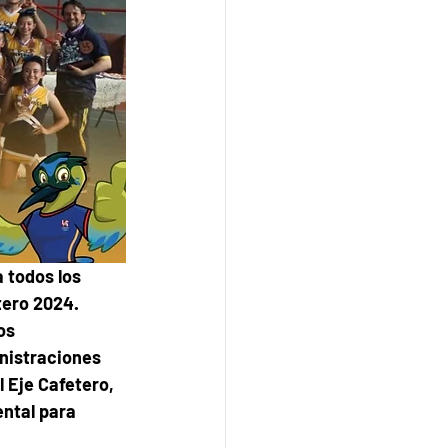
 todos los 
tero 2024. 
os 
nistraciones 
 Eje Cafetero,  
ntal para 