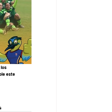
los 
le este 
4