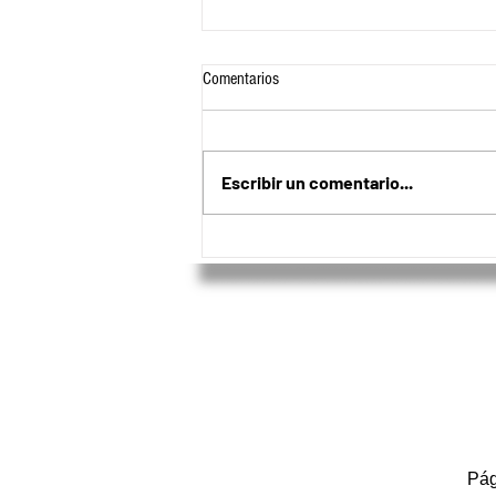
Comentarios
Escribir un comentario...
Acord Risaralda premió a los mejores
deportistas del año
Pág