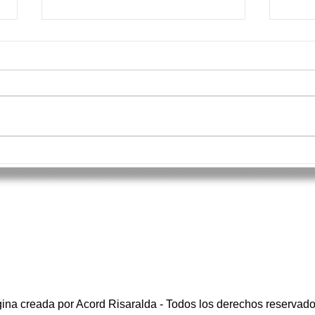
Todo listo para la proclamación del
Pereir
Deportista del Año Acord Risaralda
Comuni
2025
deport
ina creada por Acord Risaralda - Todos los derechos reservad