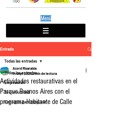
Menú
Entrada
Todas las entradas
Acord Risaralda
Todas las entradas
14 sept 2025
2 min de lectura
Actividades restaurativas en el
Empezando
Parque Buenos Aires con el
Tu comunidad
programa Habitante de Calle
Consejos para bloguear