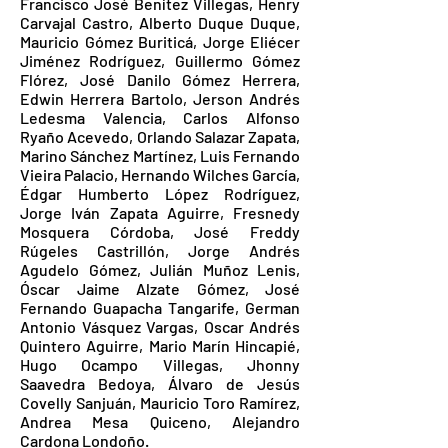
Francisco José Benítez Villegas, Henry
Carvajal Castro, Alberto Duque Duque,
Mauricio Gómez Buriticá, Jorge Eliécer
Jiménez Rodríguez, Guillermo Gómez
Flórez, José Danilo Gómez Herrera,
Edwin Herrera Bartolo, Jerson Andrés
Ledesma Valencia, Carlos Alfonso
Ryaño Acevedo, Orlando Salazar Zapata,
Marino Sánchez Martínez, Luis Fernando
Vieira Palacio, Hernando Wilches García,
Édgar Humberto López Rodríguez,
Jorge Iván Zapata Aguirre, Fresnedy
Mosquera Córdoba, José Freddy
Rúgeles Castrillón, Jorge Andrés
Agudelo Gómez, Julián Muñoz Lenis,
Óscar Jaime Alzate Gómez, José
Fernando Guapacha Tangarife, German
Antonio Vásquez Vargas, Oscar Andrés
Quintero Aguirre, Mario Marín Hincapié,
Hugo Ocampo Villegas, Jhonny
Saavedra Bedoya, Álvaro de Jesús
Covelly Sanjuán, Mauricio Toro Ramírez,
Andrea Mesa Quiceno, Alejandro
Cardona Londoño.