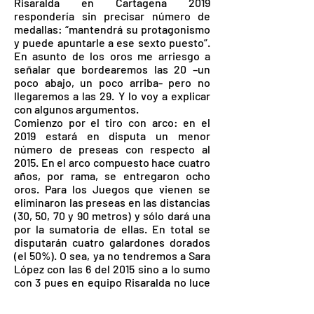
Risaralda en Cartagena 2019
respondería sin precisar número de
medallas: “mantendrá su protagonismo
y puede apuntarle a ese sexto puesto”.
En asunto de los oros me arriesgo a
señalar que bordearemos las 20 –un
poco abajo, un poco arriba- pero no
llegaremos a las 29. Y lo voy a explicar
con algunos argumentos.
Comienzo por el tiro con arco: en el
2019 estará en disputa un menor
número de preseas con respecto al
2015. En el arco compuesto hace cuatro
años, por rama, se entregaron ocho
oros. Para los Juegos que vienen se
eliminaron las preseas en las distancias
(30, 50, 70 y 90 metros) y sólo dará una
por la sumatoria de ellas. En total se
disputarán cuatro galardones dorados
(el 50%). O sea, ya no tendremos a Sara
López con las 6 del 2015 sino a lo sumo
con 3 pues en equipo Risaralda no luce
fuerte. Un faltante que podría subsanar
Camilo Cardona.