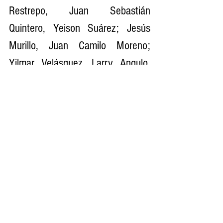
Restrepo, Juan Sebastián 
Quintero, Yeison Suárez; Jesús 
Murillo, Juan Camilo Moreno; 
Yilmar Velásquez, Larry Angulo, 
Maicol Medina, Danilo Santacruz, 
Kevin Aladesanmi.
Sustituciones: Juan Pablo Zuluaga 
por Angulo (al iniciarse el segundo 
tiempo), Jimer Fory por Moreno 
(61’), Johan Bocanegra por 
Murillo y Arley Rodríguez por 
Santacruz (ambas al minuto 78), 