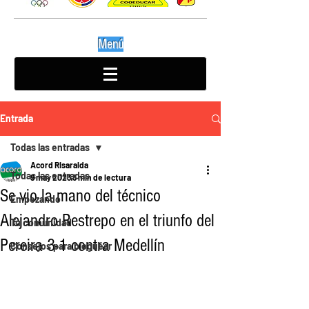
Menú
Entrada
Todas las entradas
Acord Risaralda
Todas las entradas
9 may 2023
3 min de lectura
Se vio la mano del técnico
Empezando
Alejandro Restrepo en el triunfo del
Tu comunidad
Pereira 3-1 contra Medellín
Consejos para bloguear