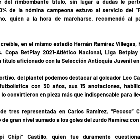
 del rimbombante título, sin lugar a dudas le pert
0% de la nómina campeona estuvo al servicio del “F
mo, quien a la hora de marcharse, recomendó al pai
creíble, en el mismo estadio Hernán Ramírez Villegas, 
es. Copa BetPlay 2021-Atlético Nacional, Liga Betplay 
 título aficionado con la Selección Antioquia Juvenil en 
ortivo, del plantel podemos destacar al goleador Leo Cast
tbolística con 30 años, sus 15 anotaciones, habilid
, lo convirtieron en pieza más que indispensable para lleg
 de tres representada en Carlos Ramírez, “Pecoso” C
de gran nivel sumado a los goles del zurdo Ramírez con
pi Chipi” Castillo, quien fue duramente cuestiona