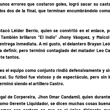
nos errores que costaron goles, logró sacar su casta 
 los dos de la final, que terminan encumbrándolo como 
tacó Léider Berrío, quien se convirtió en el enlace, po
También brillaron “El Indio” Jhony Vásquez, y Maicol 
entrega inmediata. A mi gusto, el delantero Brayan Leó
a definir, pero terminó contagiado del matador Leo Cas
te tantos. 
es el equipo como conjunto rindió defensivamente y si
cal. Su fútbol fue vistoso y de espectáculo, pero sin l
erminó siendo el artillero Castro.   
egal de Corpereira, Jhon Omar Candamil, quien durante 
omo Gerente Liquidador, se dicen muchas cosas buenas
bemos con certeza es que es el único dirigente que