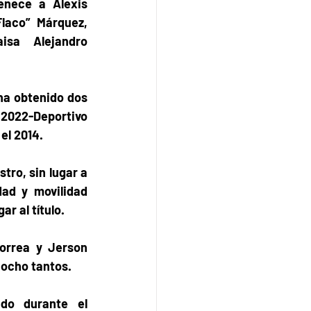
enece a Alexis 
laco” Márquez, 
sa  Alejandro 
ha obtenido dos 
2022-Deportivo 
el 2014. 
ro, sin lugar a 
ad y movilidad 
ar al título.
orrea y Jerson 
 ocho tantos. 
do durante el 