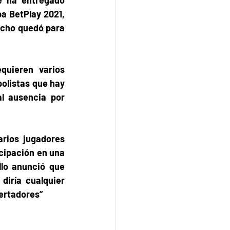
a BetPlay 2021, 
icho quedó para 
uieren varios 
olistas que hay 
 ausencia por 
rios jugadores 
cipación en una 
lo anunció que 
iría cualquier 
adores”       