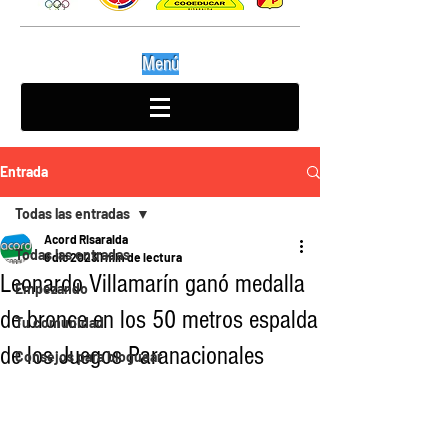
Menú
Entrada
Todas las entradas
Acord Risaralda
Todas las entradas
6 dic 2023
1 min de lectura
Leonardo Villamarín ganó medalla
Empezando
de bronce en los 50 metros espalda
Tu comunidad
de los Juegos Paranacionales
Consejos para bloguear