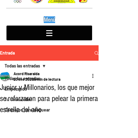
Menú
Entrada
Todas las entradas
Acord Risaralda
Todas las entradas
23 ene 2023
5 min de lectura
Junior y Millonarios, los que mejor
Empezando
se reforzaron para pelear la primera
Tu comunidad
estrella del año
Consejos para bloguear