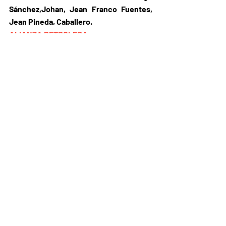
Sánchez,Johan, Jean Franco Fuentes, 
Jean Pineda, Caballero.
ALIANZA PETROLERA
Refuerzos: 
Juan Pablo Patiño, Juan 
Diego Ceballos, Pedro Franco, Brayan 
Blandón, Mateo Rodas.
ATLÉTICO BUCARAMANGA
Refuerzos:
 Raúl Agustín Armando (DT), 
Gonzalo Lencina, Nicolás Marotta, Diego 
Chávez, Jork Becerra, Hadier Borja 
Aguilar.
BOYACÁ CHICÓ
Refuerzos: 
Aleo Agustín, Michael Nike 
Gómez, Ángelo Peña, Víctor Perea, 
Galileo Del Castillo, Daniel Soto Víctor 
Soto, Félix Chaverra
DEPORTIVO PASTO
Refuerzos: 
Joffre Escobar, Billy Arce, 