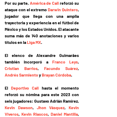
Por su parte, 
América de Cali
 reforzó su 
ataque con el extremo 
Darwin Quintero
, 
jugador que llega con una amplia 
trayectoria y experiencia en el fútbol de 
México y los Estados Unidos. El atacante 
suma más de 140 anotaciones y varios 
títulos en la 
Liga MX
.
El elenco de Alexandre Guimarães 
también incorporó a 
Franco Leys
, 
Cristian Barrios
, 
Facundo Suárez
, 
Andrés Sarmiento
 y 
Brayan Córdoba
.
El 
Deportivo Cali
 hasta el momento 
r
eforzó su nómina para este 2023 con 
seis jugadores
: 
Gustavo Adrián Ramírez
, 
Kevin Dawson
, 
Jhon Vásquez
, 
Kevin 
Viveros
, 
Kevin Riascos
, 
Daniel Mantilla
, 