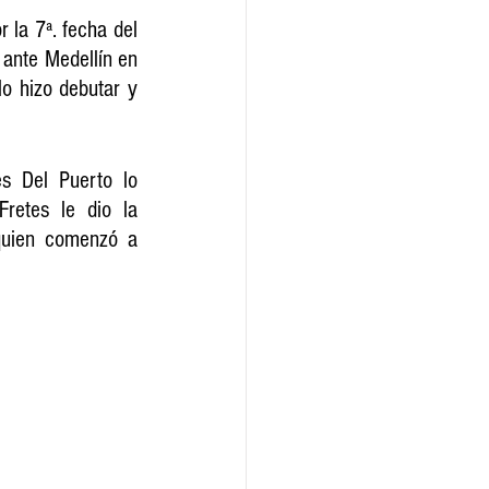
 la 7ª. fecha del 
ante Medellín en 
o hizo debutar y 
s Del Puerto lo 
retes le dio la 
quien comenzó a 