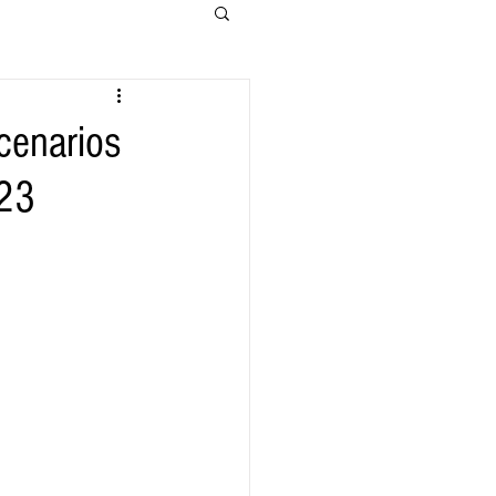
cenarios
023