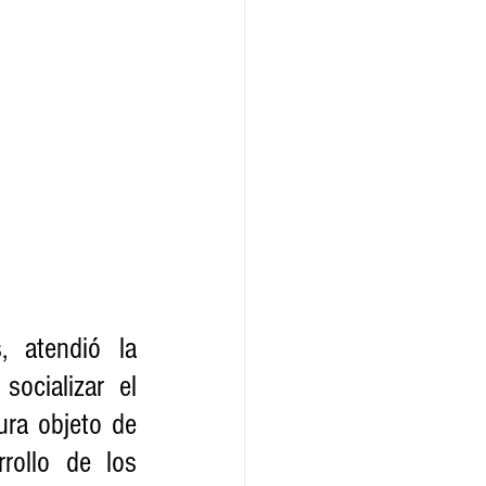
 atendió la 
ocializar el 
ura objeto de 
ollo de los 