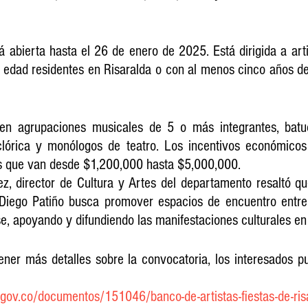
á abierta hasta el 26 de enero de 2025. Está dirigida a arti
 edad residentes en Risaralda o con al menos cinco años de 
yen agrupaciones musicales de 5 o más integrantes, batuca
clórica y monólogos de teatro. Los incentivos económicos 
os que van desde $1,200,000 hasta $5,000,000.
z, director de Cultura y Artes del departamento resaltó que 
iego Patiño busca promover espacios de encuentro entre l
, apoyando y difundiendo las manifestaciones culturales en 
tener más detalles sobre la convocatoria, los interesados p
.gov.co/documentos/151046/banco-de-artistas-fiestas-de-risa