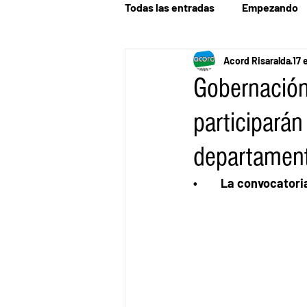
Todas las entradas
Empezando
Acord Risaralda
17 
Gobernación 
participarán
departamen
•	La convocator