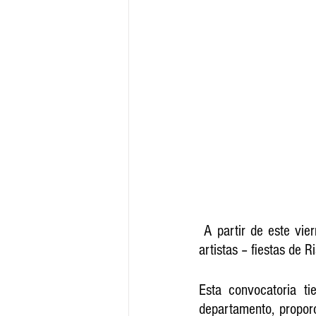
 A partir de este viernes 17 de enero de 2025 se abrió oficialmente la Convocatoria ‘Banco de 
artistas – fiestas de R
Esta convocatoria tie
departamento, proporc