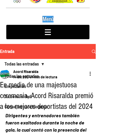
Menú
Entrada
Todas las entradas
Acord Risaralda
Todas las entradas
14 dic 2024
4 min de lectura
En medio de una majestuosa
Empezando
ceremonia, Acord Risaralda premió
Tu comunidad
a los mejores deportistas del 2024
Consejos para bloguear
Dirigentes y entrenadores también 
fueron exaltados durante la noche de 
gala, la cual contó con la presencia del 