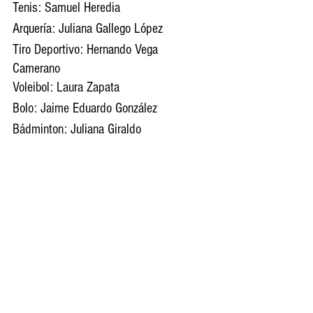
Tenis: Samuel Heredia 
Arquería: Juliana Gallego López 
Tiro Deportivo: Hernando Vega 
Camerano 
Voleibol: Laura Zapata
Bolo: Jaime Eduardo González 
Bádminton: Juliana Giraldo
Natación con aletas: Nikol Ortega 
Ajedrez: Manuela Hernández 
Boxeo: Jenny Arias
Esgrima: María Fernanda Gutiérrez
Skateboarding: Santiago Henao Mejía
Fútbol masculino: Santiago Alzate Uribe 
Fútbol femenino: Isabella Tejada 
Paranatación: Brayan Sepúlveda 