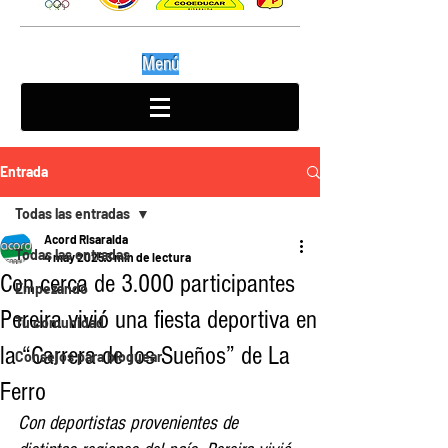
Menú
Entrada
Todas las entradas
Acord Risaralda
Todas las entradas
4 may 2025
3 min de lectura
Con cerca de 3.000 participantes
Empezando
Pereira vivió una fiesta deportiva en
Tu comunidad
la “Carrera de los Sueños” de La
Consejos para bloguear
Ferro
Con deportistas provenientes de 