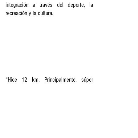
integración a través del deporte, la 
recreación y la cultura.
“Hice 12 km. Principalmente, súper 
agradecido con todo el proyecto de La 
Ferro, muy feliz de poder participar y 
espero que sigan haciendo este tipo de 
eventos”, expresó Juan Cala, uno de los 
corredores.