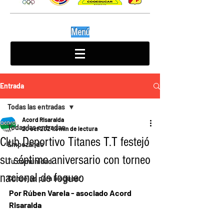
Menú
Entrada
Todas las entradas
Acord Risaralda
Todas las entradas
20 oct 2024
3 min de lectura
Club Deportivo Titanes T.T festejó
Empezando
su séptimo aniversario con torneo
Tu comunidad
nacional de fogueo
Consejos para bloguear
Por Rúben Varela - asociado Acord 
Risaralda